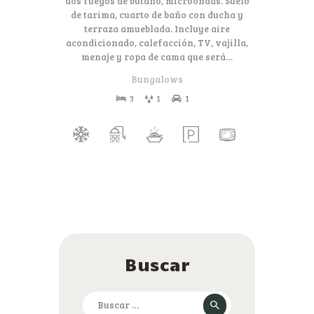
dos fuegos de butano, microondas. Suelo
de tarima, cuarto de baño con ducha y
terraza amueblada. Incluye aire
acondicionado, calefacción, TV, vajilla,
menaje y ropa de cama que será…
Bungalows
3
1
1
Buscar
Buscar: