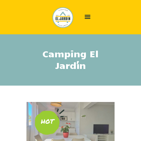
INICIO
Camping El
ALÓJATE
Jardín
ÁREA CAMPER
EL CAMPING
OFERTAS
GALERÍA
INFO
CONTACTO
80€
HOT
Desde
por día