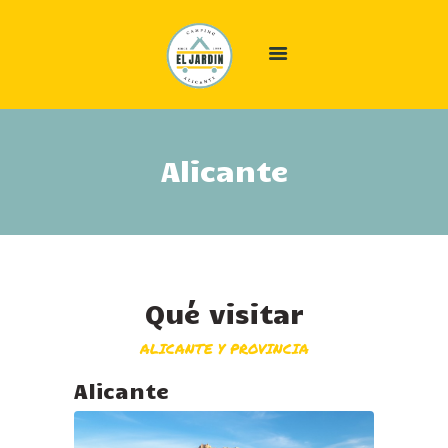
INICIO
Alicante
ALÓJATE
ÁREA CAMPER
EL CAMPING
OFERTAS
Qué visitar
GALERÍA
INFO
ALICANTE Y PROVINCIA
CONTACTO
Alicante