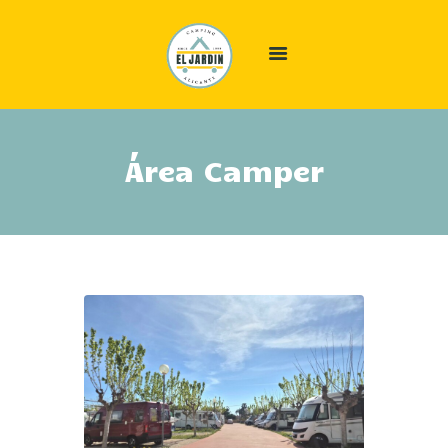
INICIO
Área Camper
ALÓJATE
ÁREA CAMPER
EL CAMPING
OFERTAS
GALERÍA
INFO
CONTACTO