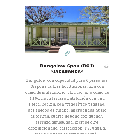
80€
Desde
por día
Bungalow 6pax (B01)
«JACARANDA»
Bungalow con capacidad para 6 personas.
Dispone de tres habitaciones, una con
cama de matrimonio, otra con una cama de
1,10cm,y la tercera habitación con una
litera. Cocina, con frigorífico pequeño,
dos fuegos de butano, microondas. Suelo
de tarima, cuarto de baño con ducha y
terraza amueblada. Incluye aire
acondicionado, calefacción, TV, vajilla,
menaje y ropa de cama que será…