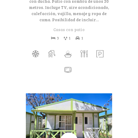
con ducha. Patio con sombra de unos 20
metros. Incluye TV, aire acondicionado,
calefacción, vajilla, menaje y ropa de
cama. Posibilidad de incluir…
Casas con patio
3
1
1
55€
Desde
por día