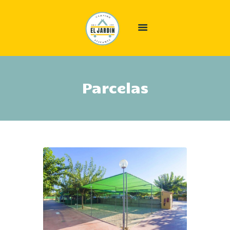
INICIO
Parcelas
ALÓJATE
ÁREA CAMPER
EL CAMPING
OFERTAS
GALERÍA
INFO
CONTACTO