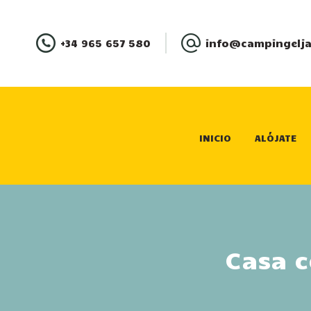
+34 965 657 580
info@campingelja
INICIO
ALÓJATE
Casa c