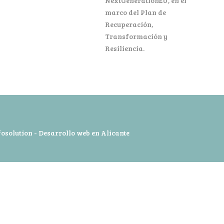
NextGenerationEU, en el
marco del Plan de
Recuperación,
Transformación y
Resiliencia.
fosolution -
Desarrollo web en Alicante