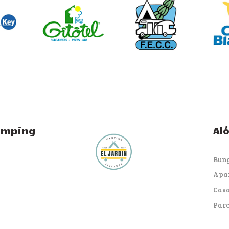
amping
Al
Bun
Apa
Casa
Parc