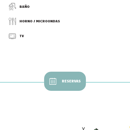
BAÑO
HORNO / MICROONDAS
TV
RESERVAS