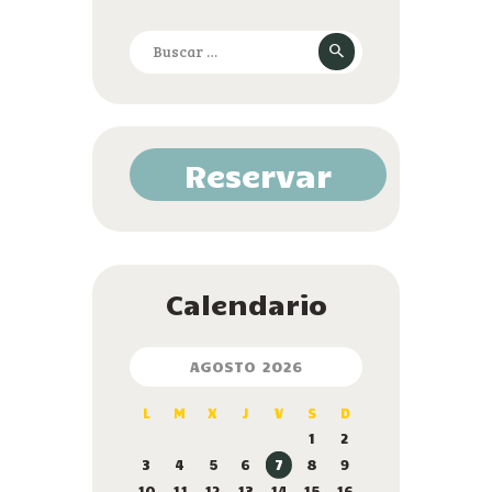
Buscar:
Reservar
Calendario
AGOSTO 2026
L
M
X
J
V
S
D
1
2
3
4
5
6
7
8
9
10
11
12
13
14
15
16