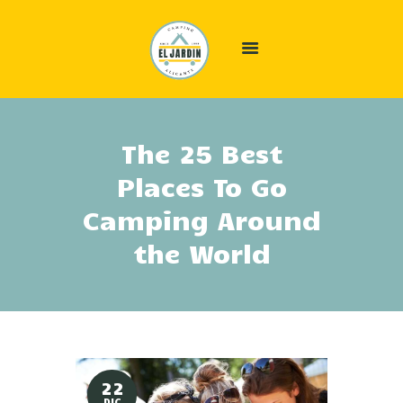
INICIO
The 25 Best
ALÓJATE
Places To Go
ÁREA CAMPER
Camping Around
EL CAMPING
the World
OFERTAS
GALERÍA
INFO
CONTACTO
22
DIC