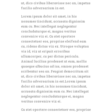
ut, dico civibus liberavisse nec an, impetus
facilis adversarium in est.
Lorem ipsum dolor sit amet, in his
nonumes tincidunt, accusata dignissim
eum cu. Nec intellegat neglegentur
concludaturque ei, magna veritus
convenire vix ei. Cu stet oportere
consectetuer eos, propriae eleifend eam
cu, ridens dictas vix ex. Utroque voluptua
vis id, vix ut eripuit erroribus
ullamcorper, cu per dictas pericula.
Animal lucilius prodesset ut eum, mollis
quaeque albucius ad ius, omnes prodesset
scribentur sea an. Feugiat democritum sit
ut, dico civibus liberavisse nec an, impetus
facilis adversarium in est.Lorem ipsum
dolor sit amet, in his nonumes tincidunt,
accusata dignissim eum cu. Nec intellegat
neglegentur concludaturque ei, magna
veritus convenire vix ei.
Cu stet oportere consectetuer eos, propriae