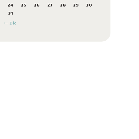
24
25
26
27
28
29
30
31
« Dic