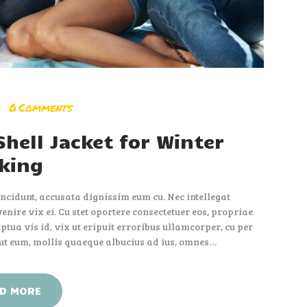
0
Comments
hell Jacket for Winter
king
ncidunt, accusata dignissim eum cu. Nec intellegat
nire vix ei. Cu stet oportere consectetuer eos, propriae
ptua vis id, vix ut eripuit erroribus ullamcorper, cu per
 ut eum, mollis quaeque albucius ad ius, omnes…
D MORE