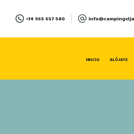
+34 965 657 580
info@campingelja
INICIO
ALÓJATE