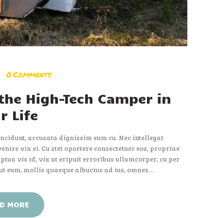
0
Comments
the High-Tech Camper in
r Life
ncidunt, accusata dignissim eum cu. Nec intellegat
nire vix ei. Cu stet oportere consectetuer eos, propriae
ptua vis id, vix ut eripuit erroribus ullamcorper, cu per
 ut eum, mollis quaeque albucius ad ius, omnes…
D MORE