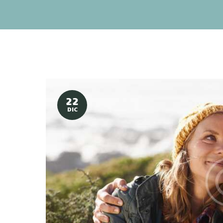
22
DIC