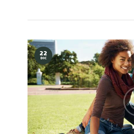
22
DIC