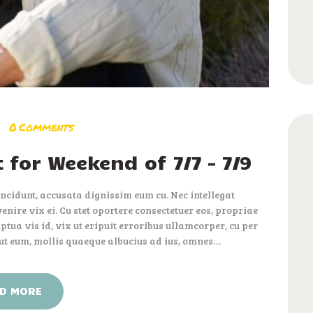
0
Comments
 for Weekend of 7/7 – 7/9
ncidunt, accusata dignissim eum cu. Nec intellegat
nire vix ei. Cu stet oportere consectetuer eos, propriae
ptua vis id, vix ut eripuit erroribus ullamcorper, cu per
 ut eum, mollis quaeque albucius ad ius, omnes…
D MORE