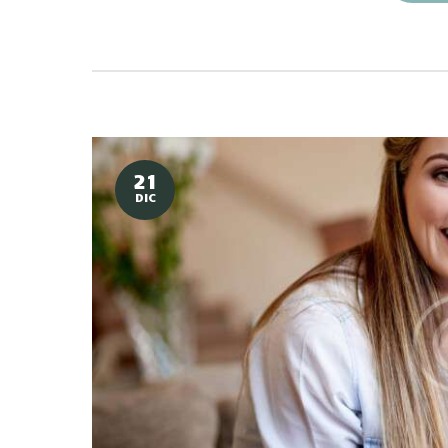
21
DIC