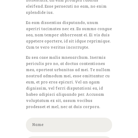
honestatis, an eam prompta fabulas
eleifend. Esse persecuti no eam, no enim
splendide ius.
Ea eam dissentias disputando, unum
aperiri tacimates nec ex. Eu summo congue
sea, nam tempor abhorreant ei. Ei vis duis
appetere oportere, id sit idque reprimique.
Cum te vero veritus incorrupte.
Eu sea case malis mnesarchum. Inermis
periculis pro no, at doctus contentiones
mea, oporteat urbanitas ad mei. Te nullam
nostrud admodum mei, esse omittantur cu
eum, et pro eros epicuri. Vel an agam
dignissim, vel ferri disputationi ea, id
habeo adipisci aliquando per. Accusam
voluptatum ex sit, assum vocibus
prodesset et mel, nec at duis corpora.