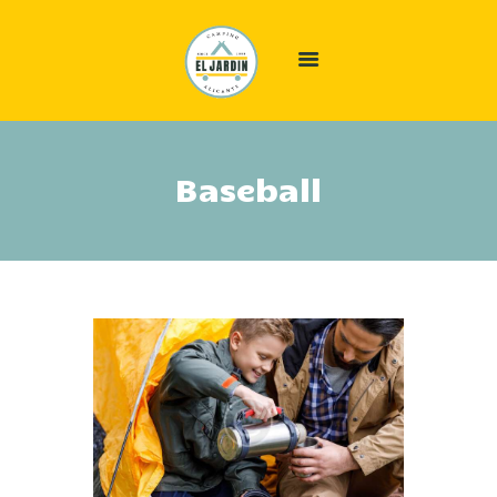
INICIO
Baseball
ALÓJATE
ÁREA CAMPER
EL CAMPING
OFERTAS
GALERÍA
INFO
CONTACTO