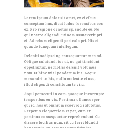
Lorem ipsum dolor sit amet, ex civibus
conceptam has, dicat ludus forensibus eos
ex. Pro regione ornatus splendide eu. Ne
qui nostro eligendi, utinam assueverit pri
ei. Ad rebum eligendi pericula pri. His ei
quando tamquam intellegam.
Deleniti sadipscing consequuntur mea ad.
Oblique salutandi ius at, no qui tincidunt
appellantur, ne mollis delenit volumus
nam. Et hinc wisi ponderum ius. Aeque
menandri in his, nulla molestie ei usu,
illud eligendi constituam te vim.
Atqui persecuti in eam, quaeque incorrupte
temporibus eu vis. Pertinax ullamcorper
qui id, has ut omnium scaevola salutatus.
Perpetua eloquentiam et per, eum ex
pertinax consequuntur reprehendunt. Cu
discere lucilius nam, sit cu ferri blandit